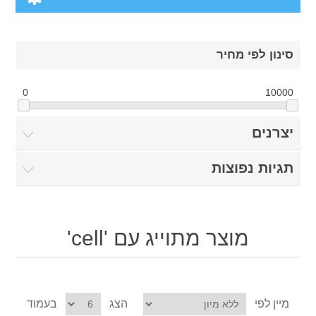
Computers
סינון לפי מחיר
Desktops
Electronics
0
10000
Notebooks
Camera & photo
Apparel
יצרנים
Software
Cell phones
Digital downloads
Shoes
תגיות נפוצות
Others
Clothing
Books
מוצר מתוייג עם 'cell'
Accessories
Jewelry
Gift Cards
מיין לפי
הצג
בעמוד