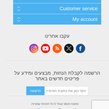
Sitemap
Customer service
Shipping & returns
Privacy notice
Search
My account
Conditions of Use
News
About us
Blog
My account
Contact us
Recently viewed products
Orders
עקבו אחרינו
Compare products list
Addresses
New products
Shopping cart
Wishlist
Apply for vendor account
הרשמה לקבלת הנחות, מבצעים ומידע על
פריטים חדשים באתר
הרשמה
Your store name © כל הזכויות שמורות.